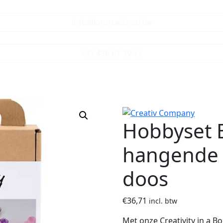
info@knutselshop.be
+32 486 61 79 11
Hobbyset 
hangende d
doos
€
36,71
incl. btw
Met onze Creativity in a 