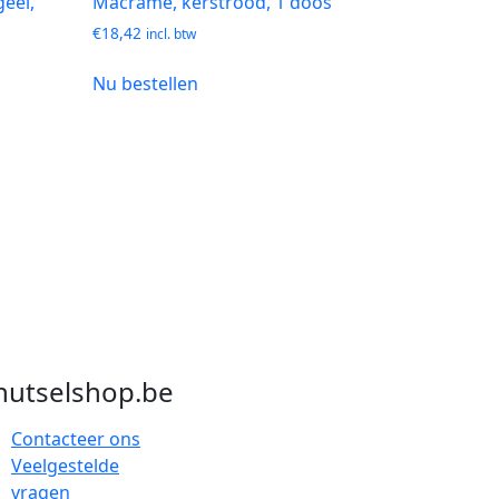
geel,
Macramé, kerstrood, 1 doos
€
18,42
incl. btw
Nu bestellen
nutselshop.be
Contacteer ons
Veelgestelde
vragen