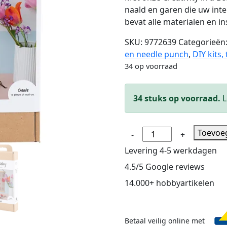
naald en garen die uw int
bevat alle materialen en in
SKU:
9772639
Categorieën
en needle punch
,
DIY kits,
34 op voorraad
34 stuks op voorraad.
L
Hobbyset
Toevoe
-
+
Borduurwerk,
Levering 4-5 werkdagen
hangende
4.5/5 Google reviews
decoratie,
vlas,
14.000+ hobbyartikelen
1
doos
aantal
Betaal veilig online met