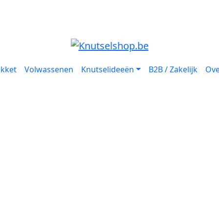
akket
Volwassenen
Knutselideeën
B2B / Zakelijk
Ove