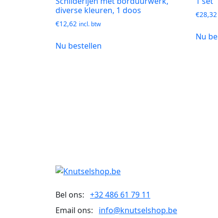
Schilderijen met borduurwerk,
1 set
diverse kleuren, 1 doos
€
28,32
€
12,62
incl. btw
Nu be
Nu bestellen
Bel ons:
+32 486 61 79 11
Email ons:
info@knutselshop.be